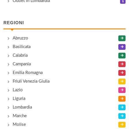
Outlet in Lombardia
Fratelli Striccoli
piazzetta San Giovanni 18, Altamura
REGIONI
Manifattura Nocese
Abruzzo
via Le Lamie 5/7/9, Noci
Basilicata
Calabria
Modi e Moda
Campania
via Napoli 364 B/1, Bari
Emilia Romagna
Friuli Venezia Giulia
Lazio
Liguria
Lombardia
Marche
Molise