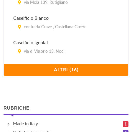
via Mola 139, Rutigliano
Caseificio Bianco
contrada Grave , Castellana Grotte
Caseificio Ignalat
via di Vittorio 13, Noci
Caseificio Palmilat
ALTRI (16)
via 3 Novembre 22, Castellana Grotte
Diffusione Tessile
via Zippittelli 16, Bari
RUBRICHE
Fashion District Molfetta Outlet
Made in Italy
via dei Portuali 12, Molfetta