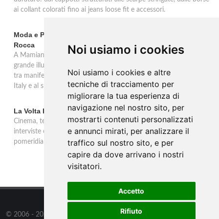
ai collant colorati fino ai jeans loose fit e accessori.
Moda e Pubblicità 1950-2000 alla Fondazione Magnani-
Rocca
Noi usiamo i cookies
A Mamiano di Traversetolo la mostra ripercorre l'eredità della
grande illustrazione di moda e della pubblicità in Italia 1950-2000,
Noi usiamo i cookies e altre
tra manifesti, schizzi e icone che hanno dato forma al Made in
tecniche di tracciamento per
Italy e al suo immaginario visivo.
migliorare la tua esperienza di
navigazione nel nostro sito, per
La Volta Buona: Caterina Balivo
mostrarti contenuti personalizzati
Cinema, teatro, televisione e temi sociali: una settimana ricca di
e annunci mirati, per analizzare il
interviste esclusive e momenti di intrattenimento nel programma
traffico sul nostro sito, e per
pomeridiano di Rai 1, in onda dalle 14:00 alle 16:00.
capire da dove arrivano i nostri
visitatori.
Accetto
Rifiuto
© 2006 - 2026
WSG3 STUDIO
all rights reserved.