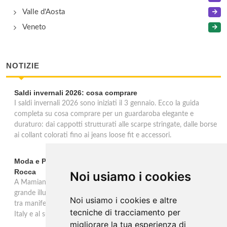
Valle d'Aosta
Veneto
NOTIZIE
Saldi invernali 2026: cosa comprare
I saldi invernali 2026 sono iniziati il 3 gennaio. Ecco la guida
completa su cosa comprare per un guardaroba elegante e
duraturo: dai cappotti strutturati alle scarpe stringate, dalle borse
ai collant colorati fino ai jeans loose fit e accessori.
Moda e Pubblicità 1950-2000 alla Fondazione Magnani-
Rocca
Noi usiamo i cookies
A Mamiano di Traversetolo la mostra ripercorre l'eredità della
grande illustrazione di moda e della pubblicità in Italia 1950-2000,
Noi usiamo i cookies e altre
tra manifesti, schizzi e icone che hanno dato forma al Made in
tecniche di tracciamento per
Italy e al suo immaginario visivo.
migliorare la tua esperienza di