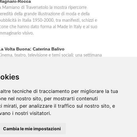
Magnani-Rocca
A Mamiano di Traversetolo la mostra ripercorre
'eredità della grande illustrazione di moda e della
ubblicità in Italia 1950-2000, tra manifesti, schizzi e
icone che hanno dato forma al Made in Italy e al suo
immaginario visivo.
La Volta Buona: Caterina Balivo
inema, teatro, televisione e temi sociali: una settimana
icca di interviste esclusive e momenti di
intrattenimento nel programma pomeridiano di Rai 1,
ookies
n onda dalle 14:00 alle 16:00.
altre tecniche di tracciamento per migliorare la tua
ne nel nostro sito, per mostrarti contenuti
 mirati, per analizzare il traffico sul nostro sito, e
ano i nostri visitatori.
Cambia le mie impostazioni
Outlet
/
Contatti
/
Sitemap