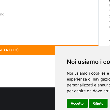
l
ino
p
C
r
ALTRI (13)
Noi usiamo i c
i
Noi usiamo i cookies e 
esperienza di navigazio
personalizzati e annunci
per capire da dove arriv
Accetto
Rifiuto