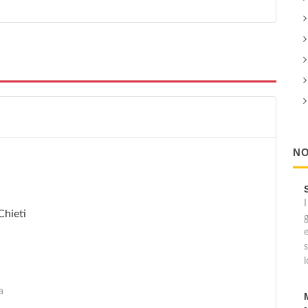
NO
I
Chieti
e
s
l
a