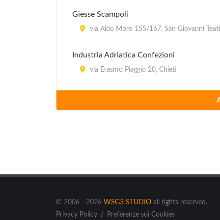
Giesse Scampoli
via Aldo Moro 155/167, San Giovanni Teat
Industria Adriatica Confezioni
via Erasmo Piaggio 20, Chieti
Italiangriffe
Contrada Da Tamarete , Ortona
Junior Fashion Group
contrada Tamarete , Ortona
La Tiziana
via Lago Maggiore 9, Sambuceto
© 2006 - 2026
WSG3 STUDIO
all rights reserved.
Privacy Policy
/
Preferenze sui Cookies
Modi e Moda