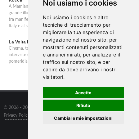
Rocca
Noi usiamo i cookies
A Mamiano di Traversetolo la mostra ripercorre l'eredità della
grande illustrazione di moda e della pubblicità in Italia 1950-2000,
Noi usiamo i cookies e altre
tra manifesti, schizzi e icone che hanno dato forma al Made in
tecniche di tracciamento per
Italy e al suo immaginario visivo.
migliorare la tua esperienza di
navigazione nel nostro sito, per
La Volta Buona: Caterina Balivo
mostrarti contenuti personalizzati
Cinema, teatro, televisione e temi sociali: una settimana ricca di
e annunci mirati, per analizzare il
interviste esclusive e momenti di intrattenimento nel programma
traffico sul nostro sito, e per
pomeridiano di Rai 1, in onda dalle 14:00 alle 16:00.
capire da dove arrivano i nostri
visitatori.
Accetto
Rifiuto
© 2006 - 2026
WSG3 STUDIO
all rights reserved.
Privacy Policy
/
Preferenze sui Cookies
Cambia le mie impostazioni
Outlet
/
Contatti
/
Sitemap