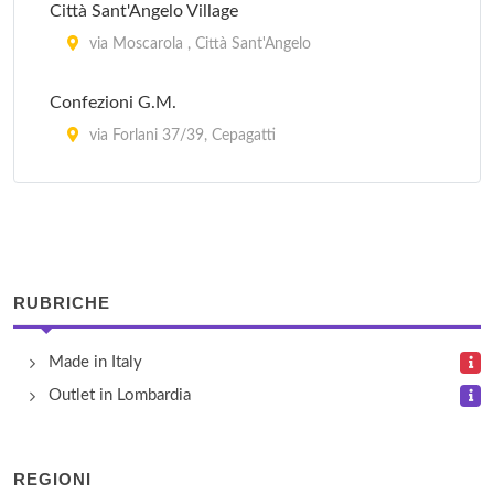
Città Sant'Angelo Village
via Moscarola , Città Sant'Angelo
Confezioni G.M.
via Forlani 37/39, Cepagatti
Italbest
contrada Congiunti , Collecorvino
Mister Optik
RUBRICHE
viale Nazionale Adriatica Nord 93, Pescara
Made in Italy
Murano Luce
Outlet in Lombardia
via del Circuito 396, Pescara
Sixty Outlet
REGIONI