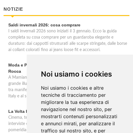
NOTIZIE
Saldi invernali 2026: cosa comprare
I saldi invernali 2026 sono iniziati il 3 gennaio. Ecco la guida
completa su cosa comprare per un guardaroba elegante e
duraturo: dai cappotti strutturati alle scarpe stringate, dalle borse
ai collant colorati fino ai jeans loose fit e accessori.
Moda e Pubblicità 1950-2000 alla Fondazione Magnani-
Rocca
Noi usiamo i cookies
A Mamiano di Traversetolo la mostra ripercorre l'eredità della
grande illustrazione di moda e della pubblicità in Italia 1950-2000,
Noi usiamo i cookies e altre
tra manifesti, schizzi e icone che hanno dato forma al Made in
tecniche di tracciamento per
Italy e al suo immaginario visivo.
migliorare la tua esperienza di
navigazione nel nostro sito, per
La Volta Buona: Caterina Balivo
mostrarti contenuti personalizzati
Cinema, teatro, televisione e temi sociali: una settimana ricca di
e annunci mirati, per analizzare il
interviste esclusive e momenti di intrattenimento nel programma
traffico sul nostro sito, e per
pomeridiano di Rai 1, in onda dalle 14:00 alle 16:00.