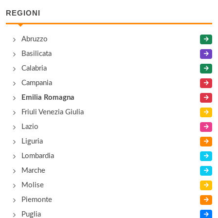
via San Michele Campagna , Fidenza
REGIONI
Barlumeria
Abruzzo
via San Michele Campagna , Fidenza
Basilicata
Calabria
Belstaff
Campania
via San Michele Campagna , Fidenza
Emilia Romagna
Friuli Venezia Giulia
Lazio
Liguria
Lombardia
Marche
Molise
Piemonte
Puglia