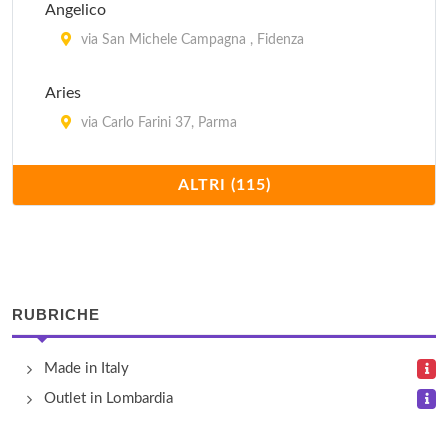
Angelico
via San Michele Campagna , Fidenza
Aries
via Carlo Farini 37, Parma
Armani Outlet
ALTRI (115)
via San Michele Campagna , Fidenza
Asics
via San Michele Campagna , Fidenza
RUBRICHE
Aspesi
Made in Italy
via San Michele Campagna 22, Fidenza
Outlet in Lombardia
Baldinini