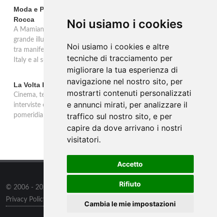
Moda e Pubblicità 1950-2000 alla Fondazione Magnani-
Rocca
Noi usiamo i cookies
A Mamiano di Traversetolo la mostra ripercorre l'eredità della
grande illustrazione di moda e della pubblicità in Italia 1950-2000,
Noi usiamo i cookies e altre
tra manifesti, schizzi e icone che hanno dato forma al Made in
tecniche di tracciamento per
Italy e al suo immaginario visivo.
migliorare la tua esperienza di
navigazione nel nostro sito, per
La Volta Buona: Caterina Balivo
mostrarti contenuti personalizzati
Cinema, teatro, televisione e temi sociali: una settimana ricca di
e annunci mirati, per analizzare il
interviste esclusive e momenti di intrattenimento nel programma
traffico sul nostro sito, e per
pomeridiano di Rai 1, in onda dalle 14:00 alle 16:00.
capire da dove arrivano i nostri
visitatori.
Accetto
Rifiuto
© 2006 - 2026
WSG3 STUDIO
all rights reserved.
Privacy Policy
/
Preferenze sui Cookies
Cambia le mie impostazioni
Outlet
/
Contatti
/
Sitemap