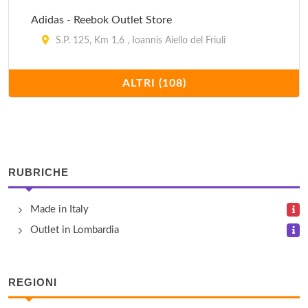
Adidas - Reebok Outlet Store
S.P. 125, Km 1,6 , Ioannis Aiello del Friuli
Alcott
ALTRI (108)
S.P. 125, Km 1,6 , Ioannis Aiello del Friuli
Articoli Componenti Elettronici
viale Gorizia 29, Cervignano del Friuli
RUBRICHE
Baldinini
Made in Italy
S.P. 125, Km 1,6 , Ioannis Aiello del Friuli
Outlet in Lombardia
Bata
S.P. 125, Km 1,6 , Ioannis Aiello del Friuli
REGIONI
Benetton Outlet