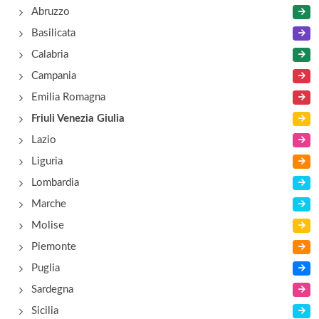
Abruzzo
S.P. 125, Km 1,6 , Ioannis Aiello del Friuli
Basilicata
Calabria
Bialetti industrie
Campania
S.P. 125, Km 1,6 , Ioannis Aiello del Friuli
Emilia Romagna
Friuli Venezia Giulia
Lazio
Liguria
Lombardia
Marche
Molise
Piemonte
Puglia
Sardegna
Sicilia