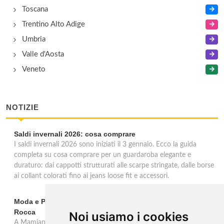
Toscana
Trentino Alto Adige
Umbria
Valle d'Aosta
Veneto
NOTIZIE
Saldi invernali 2026: cosa comprare
I saldi invernali 2026 sono iniziati il 3 gennaio. Ecco la guida
completa su cosa comprare per un guardaroba elegante e
duraturo: dai cappotti strutturati alle scarpe stringate, dalle borse
ai collant colorati fino ai jeans loose fit e accessori.
Moda e Pubblicità 1950-2000 alla Fondazione Magnani-
Rocca
Noi usiamo i cookies
A Mamiano di Traversetolo la mostra ripercorre l'eredità della