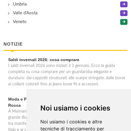
Umbria
Valle d'Aosta
Veneto
NOTIZIE
Saldi invernali 2026: cosa comprare
I saldi invernali 2026 sono iniziati il 3 gennaio. Ecco la guida
completa su cosa comprare per un guardaroba elegante e
duraturo: dai cappotti strutturati alle scarpe stringate, dalle borse
ai collant colorati fino ai jeans loose fit e accessori.
Moda e Pubblicità 1950-2000 alla Fondazione Magnani-
Rocca
Noi usiamo i cookies
A Mamiano di Traversetolo la mostra ripercorre l'eredità della
grande illustrazione di moda e della pubblicità in Italia 1950-2000,
Noi usiamo i cookies e altre
tra manifesti, schizzi e icone che hanno dato forma al Made in
tecniche di tracciamento per
Italy e al suo immaginario visivo.