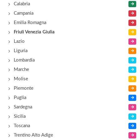
Calabria
Bialetti industrie
Campania
S.P. 125, Km 1,6 , Ioannis Aiello del Friuli
Emilia Romagna
Friuli Venezia Giulia
Lazio
Liguria
Lombardia
Marche
Molise
Piemonte
Puglia
Sardegna
Sicilia
Toscana
Trentino Alto Adige