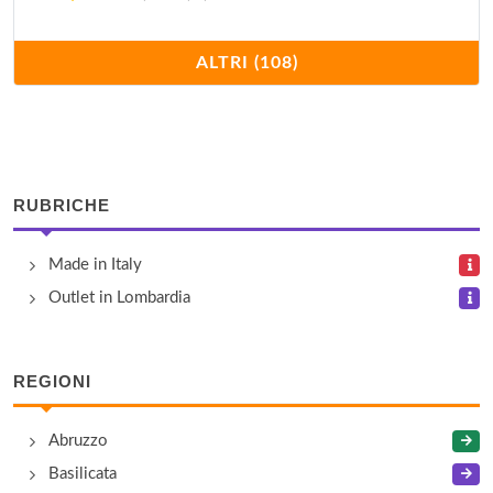
Alcott
ALTRI (108)
S.P. 125, Km 1,6 , Ioannis Aiello del Friuli
Articoli Componenti Elettronici
viale Gorizia 29, Cervignano del Friuli
RUBRICHE
Baldinini
Made in Italy
S.P. 125, Km 1,6 , Ioannis Aiello del Friuli
Outlet in Lombardia
Bata
S.P. 125, Km 1,6 , Ioannis Aiello del Friuli
REGIONI
Benetton Outlet
Abruzzo
S.P. 125, Km 1,6 , Ioannis Aiello del Friuli
Basilicata