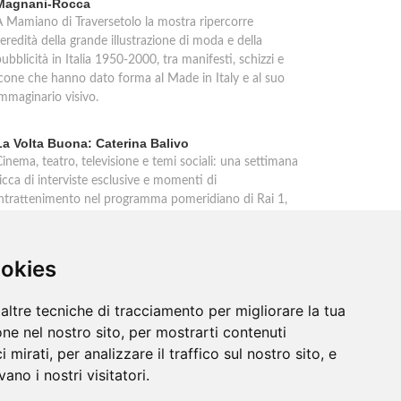
Magnani-Rocca
A Mamiano di Traversetolo la mostra ripercorre
'eredità della grande illustrazione di moda e della
ubblicità in Italia 1950-2000, tra manifesti, schizzi e
icone che hanno dato forma al Made in Italy e al suo
immaginario visivo.
La Volta Buona: Caterina Balivo
inema, teatro, televisione e temi sociali: una settimana
icca di interviste esclusive e momenti di
intrattenimento nel programma pomeridiano di Rai 1,
n onda dalle 14:00 alle 16:00.
ookies
altre tecniche di tracciamento per migliorare la tua
ne nel nostro sito, per mostrarti contenuti
 mirati, per analizzare il traffico sul nostro sito, e
ano i nostri visitatori.