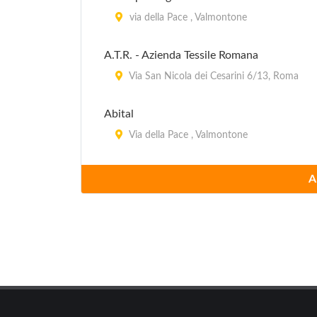
via della Pace , Valmontone
A.T.R. - Azienda Tessile Romana
Via San Nicola dei Cesarini 6/13, Roma
Abital
Via della Pace , Valmontone
Adidas
A
Via della Pace , Valmontone
Adidas
via Ponte di Piscina Cupa 64, Castel Roma
Adn
via Delle Carrozze 67, Roma