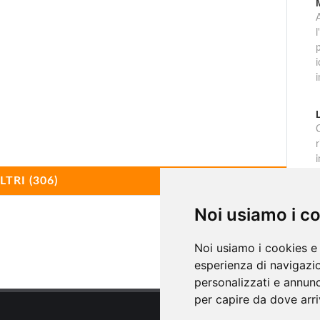
l
p
C
r
i
LTRI (306)
Noi usiamo i c
Noi usiamo i cookies e 
no
esperienza di navigazio
personalizzati e annunci
per capire da dove arriv