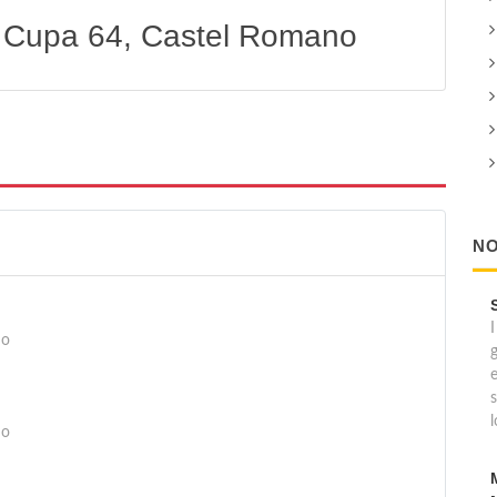
na Cupa 64, Castel Romano
NO
I
no
e
s
l
no