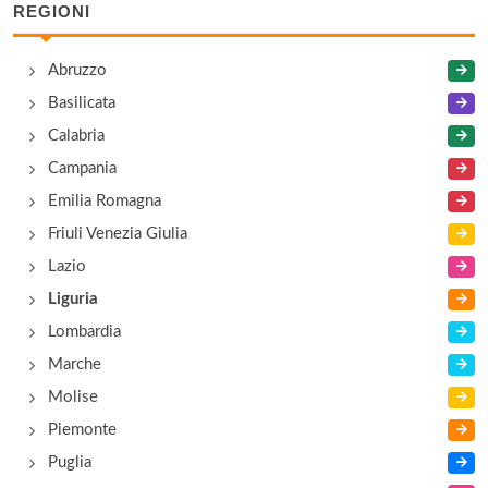
Sportuno Srl
REGIONI
corso Limone Piemonte 15, Ventimiglia
Abruzzo
Vestebene Factory Store
Basilicata
via Milite Ignoto 7/a, Ventimiglia
Calabria
Campania
Emilia Romagna
Friuli Venezia Giulia
Lazio
Liguria
Lombardia
Marche
Molise
Piemonte
Puglia