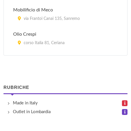
Mobilificio di Meco
via Frantoi Canai 135, Sanremo
Olio Crespi
corso Italia 81, Ceriana
Pietro Isnardi Alimentari
via Torino 156, Pontedassio
Schiavetti Center
RUBRICHE
via Nazionale Gardini 30/32, Pontedassio
Made in Italy
Settimocielo
Outlet in Lombardia
corso Bonfante 19, Imperia