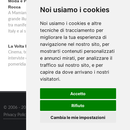
Moda e Pubblicità 1950-2000 alla Fondazione Magnani-
Rocca
Noi usiamo i cookies
A Mamiano di Traversetolo la mostra ripercorre l'eredità della
grande illustrazione di moda e della pubblicità in Italia 1950-2000,
Noi usiamo i cookies e altre
tra manifesti, schizzi e icone che hanno dato forma al Made in
tecniche di tracciamento per
Italy e al suo immaginario visivo.
migliorare la tua esperienza di
navigazione nel nostro sito, per
La Volta Buona: Caterina Balivo
mostrarti contenuti personalizzati
Cinema, teatro, televisione e temi sociali: una settimana ricca di
e annunci mirati, per analizzare il
interviste esclusive e momenti di intrattenimento nel programma
traffico sul nostro sito, e per
pomeridiano di Rai 1, in onda dalle 14:00 alle 16:00.
capire da dove arrivano i nostri
visitatori.
Accetto
Rifiuto
© 2006 - 2026
WSG3 STUDIO
all rights reserved.
Privacy Policy
/
Preferenze sui Cookies
Cambia le mie impostazioni
Outlet
/
Contatti
/
Sitemap