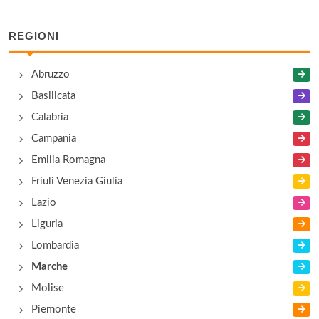
Calzaturificio Gianros
via Enrico Fermi 204, Sant'Elpidio A Mare
REGIONI
Calzaturificio L'Idea
Abruzzo
via Mar Egeo 101/103, Porto Sant'Elpidio
Basilicata
Calabria
Calzaturificio Mirella
Campania
via Lombardia 33, Sant'Elpidio A Mare
Emilia Romagna
Friuli Venezia Giulia
Lazio
Liguria
Lombardia
Marche
Molise
Piemonte