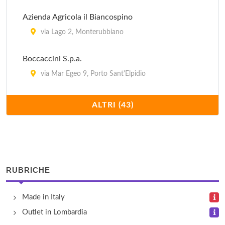
Azienda Agricola il Biancospino
via Lago 2, Monterubbiano
Boccaccini S.p.a.
via Mar Egeo 9, Porto Sant'Elpidio
Borsettificio Torresi Lucio
ALTRI (43)
via Ferruccio Parri 143, Casette d'Ete
Calzaturificio Enrico Del Gatto
via Faleriense 914/918, Sant'Elpidio A Mare
RUBRICHE
Calzaturificio Gianmarco Lorenzi
Made in Italy
via Umberto I 60, Porto Sant'Elpidio
Outlet in Lombardia