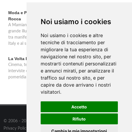
Moda e Pubblicità 1950-2000 alla Fondazione Magnani-
Rocca
Noi usiamo i cookies
A Mamiano di Traversetolo la mostra ripercorre l'eredità della
grande illustrazione di moda e della pubblicità in Italia 1950-2000,
Noi usiamo i cookies e altre
tra manifesti, schizzi e icone che hanno dato forma al Made in
tecniche di tracciamento per
Italy e al suo immaginario visivo.
migliorare la tua esperienza di
navigazione nel nostro sito, per
La Volta Buona: Caterina Balivo
mostrarti contenuti personalizzati
Cinema, teatro, televisione e temi sociali: una settimana ricca di
e annunci mirati, per analizzare il
interviste esclusive e momenti di intrattenimento nel programma
traffico sul nostro sito, e per
pomeridiano di Rai 1, in onda dalle 14:00 alle 16:00.
capire da dove arrivano i nostri
visitatori.
Accetto
Rifiuto
© 2006 - 2026
WSG3 STUDIO
all rights reserved.
Privacy Policy
/
Preferenze sui Cookies
Cambia le mie impostazioni