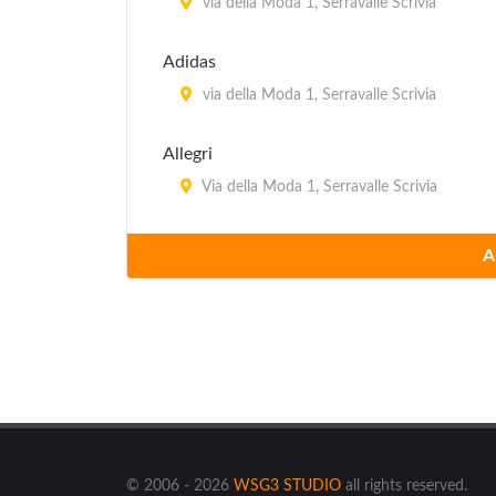
via della Moda 1, Serravalle Scrivia
Adidas
via della Moda 1, Serravalle Scrivia
Allegri
Via della Moda 1, Serravalle Scrivia
Allen-Edmonds
A
via della Moda 1, Serravalle Scrivia
Angelico
Via della Moda 1, Serravalle Scrivia
Antos
Cascina Prota Bassa 12, Ozzano
© 2006 - 2026
WSG3 STUDIO
all rights reserved.