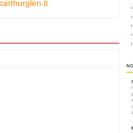
arthurglen.it
NO
I
e
s
l