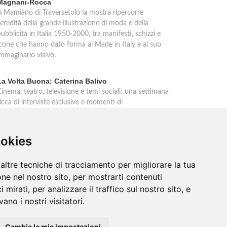
Magnani-Rocca
A Mamiano di Traversetolo la mostra ripercorre
'eredità della grande illustrazione di moda e della
ubblicità in Italia 1950-2000, tra manifesti, schizzi e
icone che hanno dato forma al Made in Italy e al suo
immaginario visivo.
La Volta Buona: Caterina Balivo
inema, teatro, televisione e temi sociali: una settimana
icca di interviste esclusive e momenti di
intrattenimento nel programma pomeridiano di Rai 1,
n onda dalle 14:00 alle 16:00.
ookies
altre tecniche di tracciamento per migliorare la tua
ne nel nostro sito, per mostrarti contenuti
 mirati, per analizzare il traffico sul nostro sito, e
ano i nostri visitatori.
Cambia le mie impostazioni