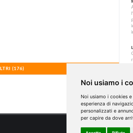
l
p
C
r
LTRI (176)
i
Noi usiamo i c
Noi usiamo i cookies e 
esperienza di navigazio
personalizzati e annunci
per capire da dove arriv
Accetto
Rifiuto