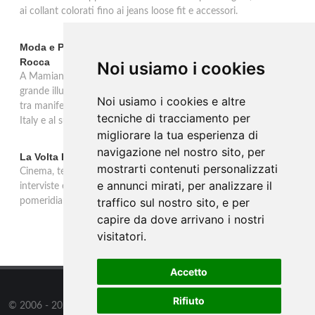
ai collant colorati fino ai jeans loose fit e accessori.
Moda e Pubblicità 1950-2000 alla Fondazione Magnani-
Rocca
Noi usiamo i cookies
A Mamiano di Traversetolo la mostra ripercorre l'eredità della
grande illustrazione di moda e della pubblicità in Italia 1950-2000,
Noi usiamo i cookies e altre
tra manifesti, schizzi e icone che hanno dato forma al Made in
tecniche di tracciamento per
Italy e al suo immaginario visivo.
migliorare la tua esperienza di
navigazione nel nostro sito, per
La Volta Buona: Caterina Balivo
mostrarti contenuti personalizzati
Cinema, teatro, televisione e temi sociali: una settimana ricca di
e annunci mirati, per analizzare il
interviste esclusive e momenti di intrattenimento nel programma
traffico sul nostro sito, e per
pomeridiano di Rai 1, in onda dalle 14:00 alle 16:00.
capire da dove arrivano i nostri
visitatori.
Accetto
Rifiuto
© 2006 - 2026
WSG3 STUDIO
all rights reserved.