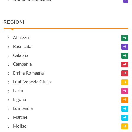
Armani
Via della Moda 1, Serravalle Scrivia
REGIONI
Asics
Abruzzo
via della Moda 1, Serravalle Scrivia
Basilicata
Calabria
Aspesi
Campania
via della Moda 1, Serravalle Scrivia
Emilia Romagna
Friuli Venezia Giulia
Lazio
Liguria
Lombardia
Marche
Molise