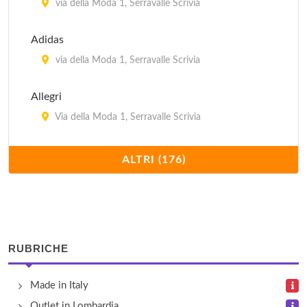
via della Moda 1, Serravalle Scrivia
Adidas
via della Moda 1, Serravalle Scrivia
Allegri
Via della Moda 1, Serravalle Scrivia
Allen-Edmonds
ALTRI (176)
via della Moda 1, Serravalle Scrivia
Angelico
Via della Moda 1, Serravalle Scrivia
RUBRICHE
Antos
Made in Italy
Cascina Prota Bassa 12, Ozzano
Outlet in Lombardia