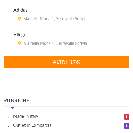
Adidas
via della Moda 1, Serravalle Scrivia
Allegri
Via della Moda 1, Serravalle Scrivia
Allen-Edmonds
ALTRI (176)
via della Moda 1, Serravalle Scrivia
Angelico
Via della Moda 1, Serravalle Scrivia
RUBRICHE
Antos
Made in Italy
Cascina Prota Bassa 12, Ozzano
Outlet in Lombardia