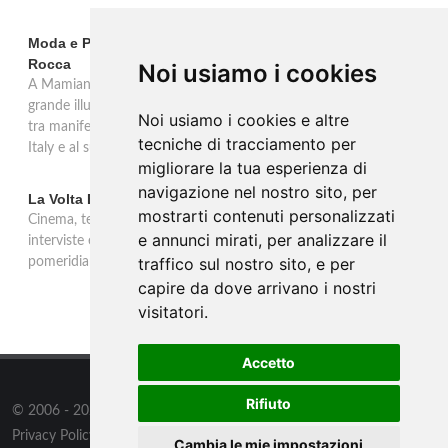
Moda e Pubblicità 1950-2000 alla Fondazione Magnani-
Rocca
Noi usiamo i cookies
A Mamiano di Traversetolo la mostra ripercorre l'eredità della
grande illustrazione di moda e della pubblicità in Italia 1950-2000,
Noi usiamo i cookies e altre
tra manifesti, schizzi e icone che hanno dato forma al Made in
tecniche di tracciamento per
Italy e al suo immaginario visivo.
migliorare la tua esperienza di
navigazione nel nostro sito, per
La Volta Buona: Caterina Balivo
mostrarti contenuti personalizzati
Cinema, teatro, televisione e temi sociali: una settimana ricca di
e annunci mirati, per analizzare il
interviste esclusive e momenti di intrattenimento nel programma
traffico sul nostro sito, e per
pomeridiano di Rai 1, in onda dalle 14:00 alle 16:00.
capire da dove arrivano i nostri
visitatori.
Accetto
Rifiuto
© 2006 - 2026
WSG3 STUDIO
all rights reserved.
Privacy Policy
/
Preferenze sui Cookies
Cambia le mie impostazioni