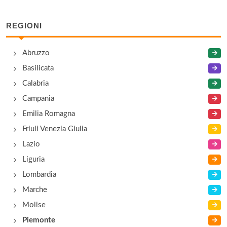
Armani
Via della Moda 1, Serravalle Scrivia
REGIONI
Asics
Abruzzo
via della Moda 1, Serravalle Scrivia
Basilicata
Calabria
Aspesi
Campania
via della Moda 1, Serravalle Scrivia
Emilia Romagna
Friuli Venezia Giulia
Lazio
Liguria
Lombardia
Marche
Molise
Piemonte