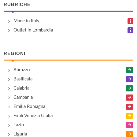
RUBRICHE
via Meucci snc , Barberino di Mugello
Atos Lombardini
Made in Italy
via Meucci snc , Barberino di Mugello
Outlet in Lombardia
Baccanale Firenze
REGIONI
via Meucci snc, Barberino di Mugello
Abruzzo
Baldinini
Basilicata
via Meucci snc , Barberino di Mugello
Calabria
Bata Factory Store
Campania
località San Bartolo a Cintoia , Firenze
Emilia Romagna
Friuli Venezia Giulia
Lazio
Liguria