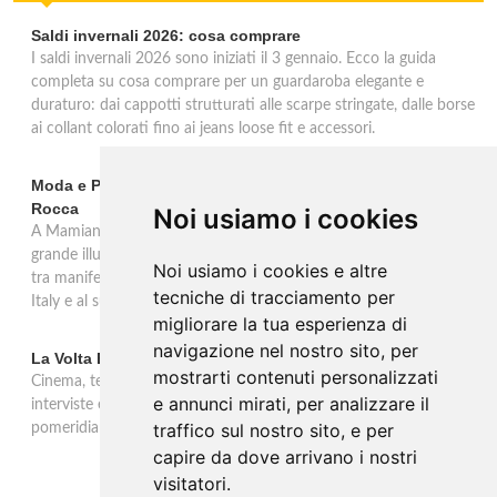
Saldi invernali 2026: cosa comprare
I saldi invernali 2026 sono iniziati il 3 gennaio. Ecco la guida
completa su cosa comprare per un guardaroba elegante e
duraturo: dai cappotti strutturati alle scarpe stringate, dalle borse
ai collant colorati fino ai jeans loose fit e accessori.
Moda e Pubblicità 1950-2000 alla Fondazione Magnani-
Rocca
Noi usiamo i cookies
A Mamiano di Traversetolo la mostra ripercorre l'eredità della
grande illustrazione di moda e della pubblicità in Italia 1950-2000,
Noi usiamo i cookies e altre
tra manifesti, schizzi e icone che hanno dato forma al Made in
tecniche di tracciamento per
Italy e al suo immaginario visivo.
migliorare la tua esperienza di
navigazione nel nostro sito, per
La Volta Buona: Caterina Balivo
mostrarti contenuti personalizzati
Cinema, teatro, televisione e temi sociali: una settimana ricca di
e annunci mirati, per analizzare il
interviste esclusive e momenti di intrattenimento nel programma
traffico sul nostro sito, e per
pomeridiano di Rai 1, in onda dalle 14:00 alle 16:00.
capire da dove arrivano i nostri
visitatori.