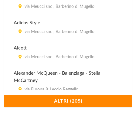
via Meucci snc , Barberino di Mugello
Adidas Style
via Meucci snc , Barberino di Mugello
Alcott
via Meucci snc , Barberino di Mugello
Alexander McQueen - Balenziaga - Stella
McCartney
via Europa 8, Leccio Reggello
ALTRI (205)
Andrea Sassi
via Avogadro 34, Sesto Fiorentino
Antony Morato