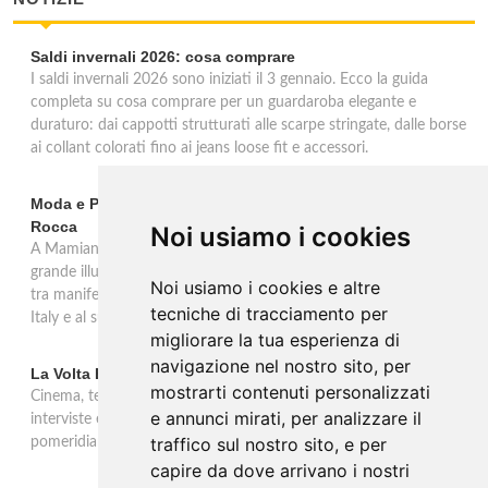
Saldi invernali 2026: cosa comprare
I saldi invernali 2026 sono iniziati il 3 gennaio. Ecco la guida
completa su cosa comprare per un guardaroba elegante e
duraturo: dai cappotti strutturati alle scarpe stringate, dalle borse
ai collant colorati fino ai jeans loose fit e accessori.
Moda e Pubblicità 1950-2000 alla Fondazione Magnani-
Rocca
Noi usiamo i cookies
A Mamiano di Traversetolo la mostra ripercorre l'eredità della
grande illustrazione di moda e della pubblicità in Italia 1950-2000,
Noi usiamo i cookies e altre
tra manifesti, schizzi e icone che hanno dato forma al Made in
tecniche di tracciamento per
Italy e al suo immaginario visivo.
migliorare la tua esperienza di
navigazione nel nostro sito, per
La Volta Buona: Caterina Balivo
mostrarti contenuti personalizzati
Cinema, teatro, televisione e temi sociali: una settimana ricca di
e annunci mirati, per analizzare il
interviste esclusive e momenti di intrattenimento nel programma
traffico sul nostro sito, e per
pomeridiano di Rai 1, in onda dalle 14:00 alle 16:00.
capire da dove arrivano i nostri