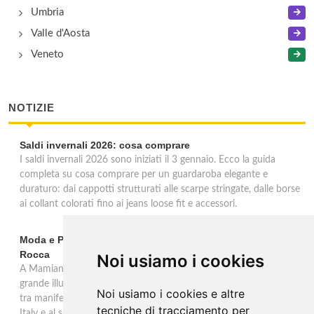
Umbria
Valle d'Aosta
Veneto
NOTIZIE
Saldi invernali 2026: cosa comprare
I saldi invernali 2026 sono iniziati il 3 gennaio. Ecco la guida
completa su cosa comprare per un guardaroba elegante e
duraturo: dai cappotti strutturati alle scarpe stringate, dalle borse
ai collant colorati fino ai jeans loose fit e accessori.
Moda e Pubblicità 1950-2000 alla Fondazione Magnani-
Rocca
Noi usiamo i cookies
A Mamiano di Traversetolo la mostra ripercorre l'eredità della
grande illustrazione di moda e della pubblicità in Italia 1950-2000,
Noi usiamo i cookies e altre
tra manifesti, schizzi e icone che hanno dato forma al Made in
tecniche di tracciamento per
Italy e al suo immaginario visivo.