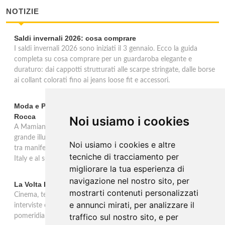
NOTIZIE
Saldi invernali 2026: cosa comprare
I saldi invernali 2026 sono iniziati il 3 gennaio. Ecco la guida
completa su cosa comprare per un guardaroba elegante e
duraturo: dai cappotti strutturati alle scarpe stringate, dalle borse
ai collant colorati fino ai jeans loose fit e accessori.
Moda e Pubblicità 1950-2000 alla Fondazione Magnani-
Rocca
Noi usiamo i cookies
A Mamiano di Traversetolo la mostra ripercorre l'eredità della
grande illustrazione di moda e della pubblicità in Italia 1950-2000,
Noi usiamo i cookies e altre
tra manifesti, schizzi e icone che hanno dato forma al Made in
tecniche di tracciamento per
Italy e al suo immaginario visivo.
migliorare la tua esperienza di
navigazione nel nostro sito, per
La Volta Buona: Caterina Balivo
mostrarti contenuti personalizzati
Cinema, teatro, televisione e temi sociali: una settimana ricca di
e annunci mirati, per analizzare il
interviste esclusive e momenti di intrattenimento nel programma
traffico sul nostro sito, e per
pomeridiano di Rai 1, in onda dalle 14:00 alle 16:00.