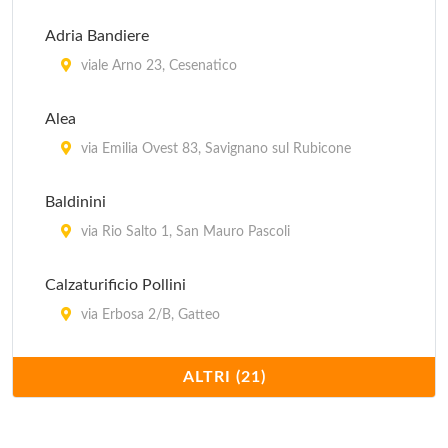
Adria Bandiere
viale Arno 23, Cesenatico
Alea
via Emilia Ovest 83, Savignano sul Rubicone
Baldinini
via Rio Salto 1, San Mauro Pascoli
Calzaturificio Pollini
via Erbosa 2/B, Gatteo
Camiceria Il Quadrifoglio
ALTRI (21)
via Albert Einstein 56, Mercato Saraceno