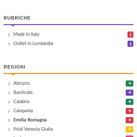
Cantina Sociale di Forlì
via Raggi 25, Forlì
RUBRICHE
E.G.O. Project
Made in Italy
via Vincenzo Brasini 5, Carpinello
Outlet in Lombardia
Immagine Sport
viale Bologna 88/c, Forlì
REGIONI
La Bidentina
Abruzzo
via San Colombano 18/a, Meldola
Basilicata
Calabria
Maglificio Bizar
Campania
viale Roma 205, Forlì
Emilia Romagna
Friuli Venezia Giulia