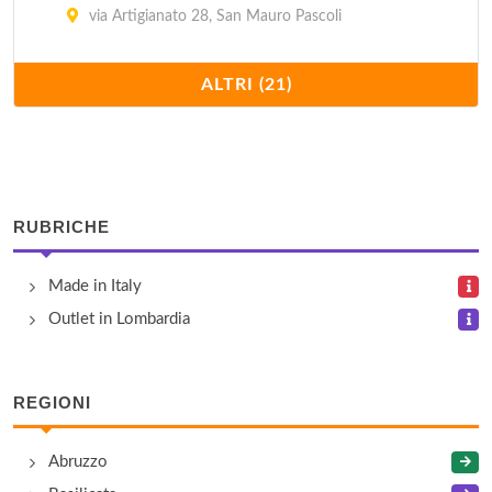
via Artigianato 28, San Mauro Pascoli
Camiceria Il Quadrifoglio
ALTRI (21)
via Albert Einstein 56, Mercato Saraceno
Cantina Sociale di Forlì
via Raggi 25, Forlì
RUBRICHE
E.G.O. Project
Made in Italy
via Vincenzo Brasini 5, Carpinello
Outlet in Lombardia
Immagine Sport
viale Bologna 88/c, Forlì
REGIONI
La Bidentina
Abruzzo
via San Colombano 18/a, Meldola