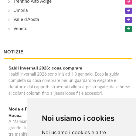
Trentino Alto Adige
Umbria
Valle d'Aosta
Veneto
NOTIZIE
Saldi invernali 2026: cosa comprare
I saldi invernali 2026 sono iniziati il 3 gennaio. Ecco la guida
completa su cosa comprare per un guardaroba elegante e
duraturo: dai cappotti strutturati alle scarpe stringate, dalle borse
ai collant colorati fino ai jeans loose fit e accessori.
Moda e Pubblicità 1950-2000 alla Fondazione Magnani-
Rocca
Noi usiamo i cookies
A Mamiano di Traversetolo la mostra ripercorre l'eredità della
grande illustrazione di moda e della pubblicità in Italia 1950-2000,
Noi usiamo i cookies e altre
tra manifesti, schizzi e icone che hanno dato forma al Made in