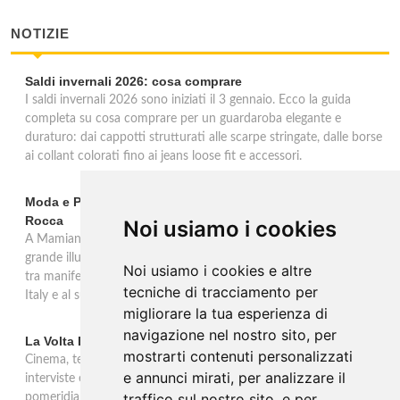
NOTIZIE
Saldi invernali 2026: cosa comprare
I saldi invernali 2026 sono iniziati il 3 gennaio. Ecco la guida
completa su cosa comprare per un guardaroba elegante e
duraturo: dai cappotti strutturati alle scarpe stringate, dalle borse
ai collant colorati fino ai jeans loose fit e accessori.
Moda e Pubblicità 1950-2000 alla Fondazione Magnani-
Rocca
Noi usiamo i cookies
A Mamiano di Traversetolo la mostra ripercorre l'eredità della
grande illustrazione di moda e della pubblicità in Italia 1950-2000,
Noi usiamo i cookies e altre
tra manifesti, schizzi e icone che hanno dato forma al Made in
tecniche di tracciamento per
Italy e al suo immaginario visivo.
migliorare la tua esperienza di
navigazione nel nostro sito, per
La Volta Buona: Caterina Balivo
mostrarti contenuti personalizzati
Cinema, teatro, televisione e temi sociali: una settimana ricca di
e annunci mirati, per analizzare il
interviste esclusive e momenti di intrattenimento nel programma
traffico sul nostro sito, e per
pomeridiano di Rai 1, in onda dalle 14:00 alle 16:00.