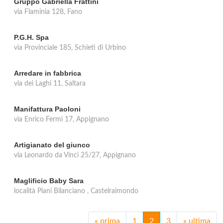
Gruppo Gabriella Frattini
via Flaminia 128, Fano
P.G.H. Spa
via Provinciale 185, Schieti di Urbino
Arredare in fabbrica
via dei Laghi 11, Saltara
Manifattura Paoloni
via Enrico Fermi 17, Appignano
Artigianato del giunco
via Leonardo da Vinci 25/27, Appignano
Maglificio Baby Sara
località Piani Bilanciano , Castelraimondo
«
prima
1
2
3
»
ultima