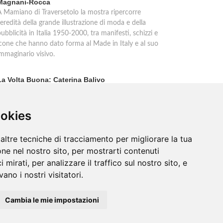
Magnani-Rocca
A Mamiano di Traversetolo la mostra ripercorre
'eredità della grande illustrazione di moda e della
ubblicità in Italia 1950-2000, tra manifesti, schizzi e
icone che hanno dato forma al Made in Italy e al suo
immaginario visivo.
La Volta Buona: Caterina Balivo
inema, teatro, televisione e temi sociali: una settimana
icca di interviste esclusive e momenti di
intrattenimento nel programma pomeridiano di Rai 1,
ookies
n onda dalle 14:00 alle 16:00.
altre tecniche di tracciamento per migliorare la tua
ne nel nostro sito, per mostrarti contenuti
 mirati, per analizzare il traffico sul nostro sito, e
ano i nostri visitatori.
Cambia le mie impostazioni
Outlet
/
Contatti
/
Sitemap