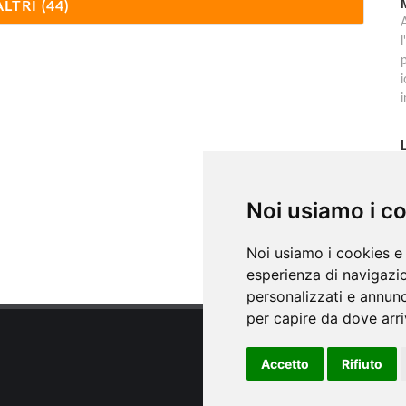
ALTRI (44)
l
p
C
r
Noi usiamo i c
i
Noi usiamo i cookies e 
esperienza di navigazio
personalizzati e annunci
per capire da dove arriv
Accetto
Rifiuto