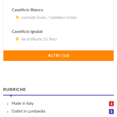
Caseificio Bianco
contrada Grave , Castellana Grotte
Caseificio Ignalat
via di Vittorio 13, Noci
Caseificio Palmilat
ALTRI (16)
via 3 Novembre 22, Castellana Grotte
De Alfa Artigianato
via Monte San Michele 40, Alberobello
RUBRICHE
Diffusione Tessile
Made in Italy
via Zippittelli 16, Bari
Outlet in Lombardia