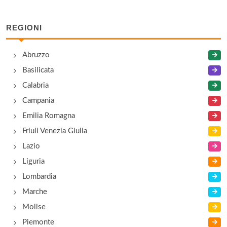
Fashion District Molfetta Outlet
via dei Portuali 12, Molfetta
REGIONI
Fratelli Striccoli
Abruzzo
piazzetta San Giovanni 18, Altamura
Basilicata
Calabria
Manifattura Nocese
Campania
via Le Lamie 5/7/9, Noci
Emilia Romagna
Friuli Venezia Giulia
Lazio
Liguria
Lombardia
Marche
Molise
Piemonte