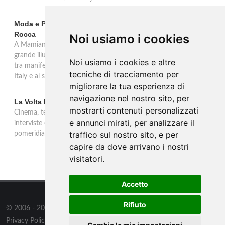
Moda e Pubblicità 1950-2000 alla Fondazione Magnani-
Rocca
Noi usiamo i cookies
A Mamiano di Traversetolo la mostra ripercorre l'eredità della
grande illustrazione di moda e della pubblicità in Italia 1950-2000,
Noi usiamo i cookies e altre
tra manifesti, schizzi e icone che hanno dato forma al Made in
tecniche di tracciamento per
Italy e al suo immaginario visivo.
migliorare la tua esperienza di
navigazione nel nostro sito, per
La Volta Buona: Caterina Balivo
mostrarti contenuti personalizzati
Cinema, teatro, televisione e temi sociali: una settimana ricca di
e annunci mirati, per analizzare il
interviste esclusive e momenti di intrattenimento nel programma
traffico sul nostro sito, e per
pomeridiano di Rai 1, in onda dalle 14:00 alle 16:00.
capire da dove arrivano i nostri
visitatori.
Accetto
Rifiuto
© 2006 - 2026
WSG3 STUDIO
all rights reserved.
Privacy Policy
/
Preferenze sui Cookies