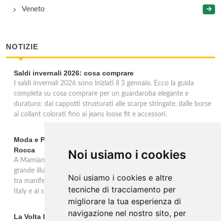
Veneto
NOTIZIE
Saldi invernali 2026: cosa comprare
I saldi invernali 2026 sono iniziati il 3 gennaio. Ecco la guida
completa su cosa comprare per un guardaroba elegante e
duraturo: dai cappotti strutturati alle scarpe stringate, dalle borse
ai collant colorati fino ai jeans loose fit e accessori.
Moda e Pubblicità 1950-2000 alla Fondazione Magnani-
Rocca
Noi usiamo i cookies
A Mamiano di Traversetolo la mostra ripercorre l'eredità della
grande illustrazione di moda e della pubblicità in Italia 1950-2000,
Noi usiamo i cookies e altre
tra manifesti, schizzi e icone che hanno dato forma al Made in
tecniche di tracciamento per
Italy e al suo immaginario visivo.
migliorare la tua esperienza di
navigazione nel nostro sito, per
La Volta Buona: Caterina Balivo